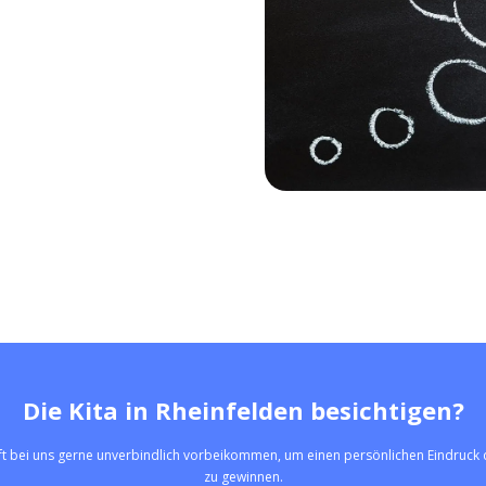
Die Kita in Rheinfelden besichtigen?
rft bei uns gerne unverbindlich vorbeikommen, um einen persönlichen Eindruck d
zu gewinnen.